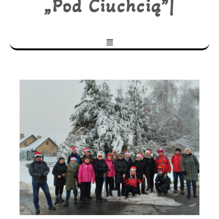
„Pod Ciuchcią”
|