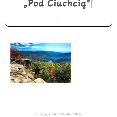
„Pod Ciuchcią”
|
25 maja, 2024
przez
admin3607