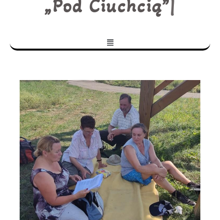
„Pod Ciuchcią”
|