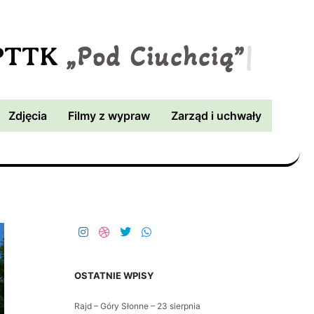
„Pod Ciuchcią”
|
 PTTK
Zdjęcia
Filmy z wypraw
Zarząd i uchwały
OSTATNIE WPISY
Rajd – Góry Słonne – 23 sierpnia