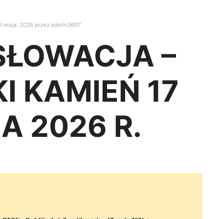
9 maja, 2026
przez
admin3607
SŁOWACJA –
I KAMIEŃ 17
A 2026 R.