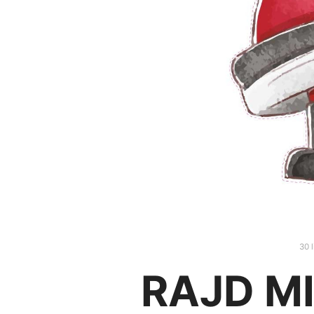
30 
RAJD M