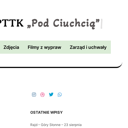
„Pod Ciuchcią”
|
 PTTK
Zdjęcia
Filmy z wypraw
Zarząd i uchwały
OSTATNIE WPISY
Rajd – Góry Słonne – 23 sierpnia