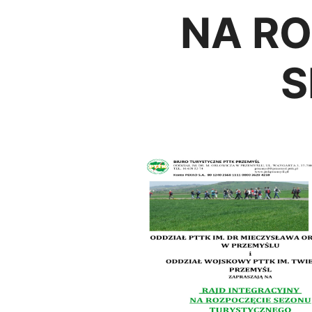
NA R
S