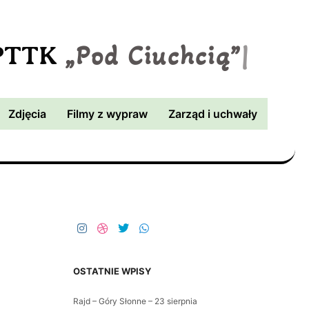
„Pod Ciuchcią”
|
 PTTK
Zdjęcia
Filmy z wypraw
Zarząd i uchwały
OSTATNIE WPISY
Rajd – Góry Słonne – 23 sierpnia