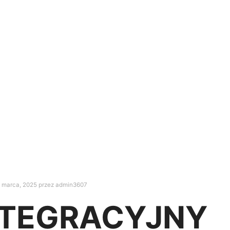
 marca, 2025
przez
admin3607
NTEGRACYJNY