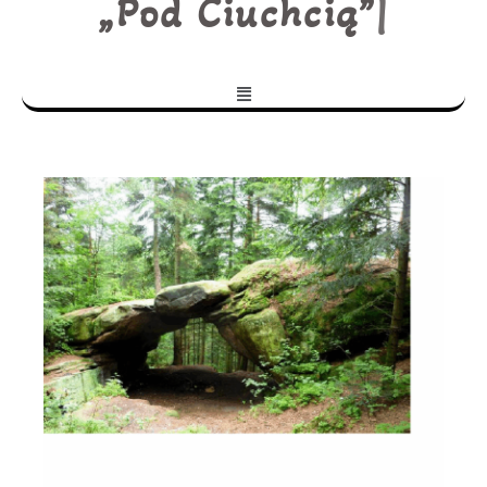
„Pod Ciuchcią”
|