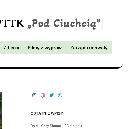
„Pod Ciuchcią”
|
 PTTK
Zdjęcia
Filmy z wypraw
Zarząd i uchwały
OSTATNIE WPISY
Rajd – Góry Słonne – 23 sierpnia