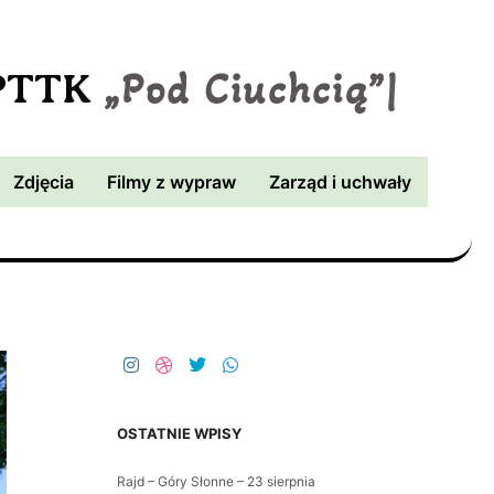
„Pod Ciuchcią”
|
 PTTK
Zdjęcia
Filmy z wypraw
Zarząd i uchwały
OSTATNIE WPISY
Rajd – Góry Słonne – 23 sierpnia