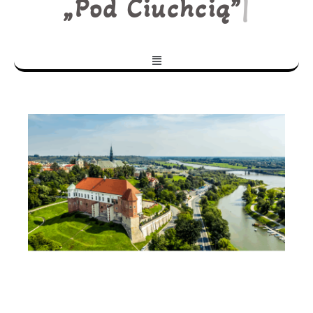
„Pod Ciuchcią”
|